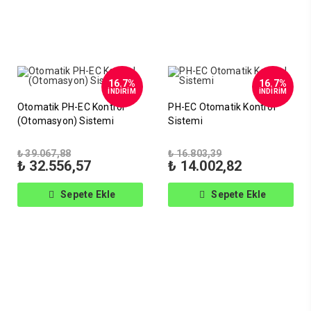
16.7%
16.7%
İNDİRİM
İNDİRİM
Otomatik PH-EC Kontrol
PH-EC Otomatik Kontrol
(Otomasyon) Sistemi
Sistemi
Orijinal
Orijinal
₺
39.067,88
₺
16.803,39
fiyat:
Şu
fiyat:
Şu
₺
32.556,57
₺
14.002,82
₺ 39.067,88.
andaki
₺ 16.803,39.
andaki
fiyat:
fiyat:
Sepete Ekle
Sepete Ekle
₺ 32.556,57.
₺ 14.002,82.