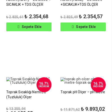
SICAKLIK + TDS ÖLÇER
+SICAKLIK+TDS ÖLÇER
Orijinal
Şu
Orijinal
Şu
₺
2.354,68
₺
2.354,57
₺
2.825,61
₺
2.825,49
fiyat:
andaki
fiyat:
anda
₺ 2.825,61.
fiyat:
₺ 2.825,49.
fiyat
Sepete Ekle
Sepete Ekle
₺ 2.354,68.
₺ 2.
16.7%
16.7%
İNDİRİM
İNDİRİM
Toprak Sıcaklığı Nemi EC
Toprak pH Ölçer – pH Metre
(Tuzluluk) Ölçer
Orijinal
Orijinal
Şu
₺
9.893,02
₺
13.355,94
₺
11.871,62