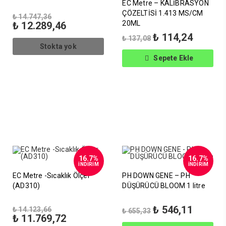
EC Metre – KALİBRASYON
ÇÖZELTİSİ 1.413 MS/CM
Orijinal
₺
14.747,36
fiyat:
Şu
20ML
₺
12.289,46
₺ 14.747,36.
andaki
Orijinal
Şu
₺
114,24
₺
137,08
fiyat:
fiyat:
andaki
Stokta yok
₺ 12.289,46.
₺ 137,08.
fiyat:
Sepete Ekle
₺ 114,24
16.7%
16.7%
İNDİRİM
İNDİRİM
EC Metre -Sıcaklık Ölçer
PH DOWN GENE – PH
(AD310)
DÜŞÜRÜCÜ BLOOM 1 litre
Orijinal
Orijinal
Şu
₺
546,11
₺
14.123,66
₺
655,33
fiyat:
Şu
fiyat:
andaki
₺
11.769,72
₺ 14.123,66.
andaki
₺ 655,33.
fiyat: