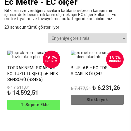
Ec Metre - EC ölçer
Bitkilerinize verdiğiniz sıvılara katılan sıvı besin karışımının
içerisinde ki besin miktarını ölçmek için EC ölçer kullanılır. Ec
metre fiyatları ve tavsiyelerini bu kategoride bulabilirsiniz
En
23 sonucun tümü gösteriliyor
yeniye
göre
sıralandı
16.7%
16.7%
İNDİRİM
İNDİRİM
TOPRAK NEMİ-SICAKLIĞI-
BLUELAB – EC-TDS-
EC-TUZLULUK(EC)-pH-NPK
SICAKLIK ÖLÇER
SENSÖRÜ (RS485)
Orijinal
Orijinal
Şu
₺
6.231,26
₺
17.511,01
₺
7.477,51
fiyat:
Şu
fiyat:
anda
₺
14.592,51
₺ 17.511,01.
andaki
₺ 7.477,51.
fiyat
Stokta yok
fiyat:
₺ 6.
Sepete Ekle
₺ 14.592,51.