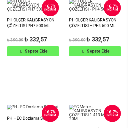
16.7%
16.7%
İNDİRİM
İNDİRİM
PH ÖLÇER KALİBRASYON
PH ÖLÇER KALİBRASYON
ÇÖZELTİSİ PH7 500 ML
ÇÖZELTİSİ – PH4 500 ML
Orijinal
Şu
Orijinal
Şu
₺
332,57
₺
332,57
₺
399,09
₺
399,09
fiyat:
andaki
fiyat:
andaki
₺ 399,09.
fiyat:
₺ 399,09.
fiyat:
Sepete Ekle
Sepete Ekle
₺ 332,57.
₺ 332,57
16.7%
16.7%
İNDİRİM
İNDİRİM
PH – EC Dozlama Sistemi