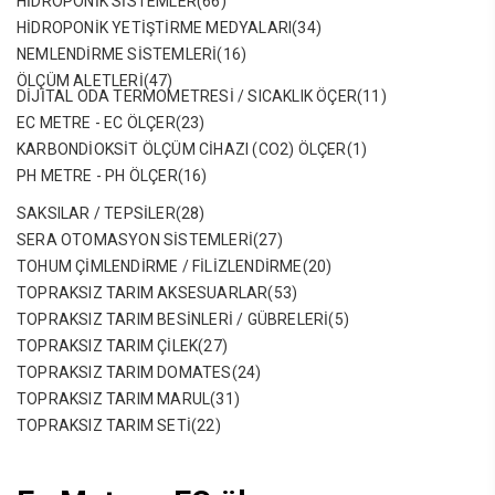
HIDROPONIK SISTEMLER
(66)
HIDROPONIK YETIŞTIRME MEDYALARI
(34)
NEMLENDIRME SISTEMLERI
(16)
ÖLÇÜM ALETLERI
(47)
DIJITAL ODA TERMOMETRESI / SICAKLIK ÖÇER
(11)
EC METRE - EC ÖLÇER
(23)
KARBONDIOKSIT ÖLÇÜM CIHAZI (CO2) ÖLÇER
(1)
PH METRE - PH ÖLÇER
(16)
SAKSILAR / TEPSILER
(28)
SERA OTOMASYON SISTEMLERI
(27)
TOHUM ÇIMLENDIRME / FILIZLENDIRME
(20)
TOPRAKSIZ TARIM AKSESUARLAR
(53)
TOPRAKSIZ TARIM BESINLERI / GÜBRELERI
(5)
TOPRAKSIZ TARIM ÇILEK
(27)
TOPRAKSIZ TARIM DOMATES
(24)
TOPRAKSIZ TARIM MARUL
(31)
TOPRAKSIZ TARIM SETI
(22)