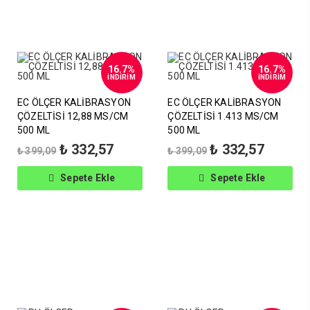
16.7%
16.7%
İNDİRİM
İNDİRİM
EC ÖLÇER KALİBRASYON
EC ÖLÇER KALİBRASYON
ÇÖZELTİSİ 12,88 MS/CM
ÇÖZELTİSİ 1.413 MS/CM
500 ML
500 ML
Orijinal
Şu
Orijinal
Şu
₺
332,57
₺
332,57
₺
399,09
₺
399,09
fiyat:
andaki
fiyat:
andaki
₺ 399,09.
fiyat:
₺ 399,09.
fiyat:
Sepete Ekle
Sepete Ekle
₺ 332,57.
₺ 332,57