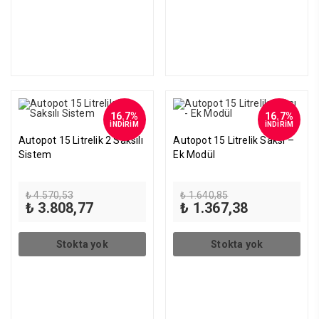
16.7%
16.7%
İNDİRİM
İNDİRİM
Autopot 15 Litrelik 2 Saksılı
Autopot 15 Litrelik Saksı –
Sistem
Ek Modül
Orijinal
Orijinal
₺
4.570,53
₺
1.640,85
fiyat:
Şu
fiyat:
Şu
₺
3.808,77
₺
1.367,38
₺ 4.570,53.
andaki
₺ 1.640,85.
andaki
fiyat:
fiyat:
₺ 3.808,77.
₺ 1.367,38.
Stokta yok
Stokta yok