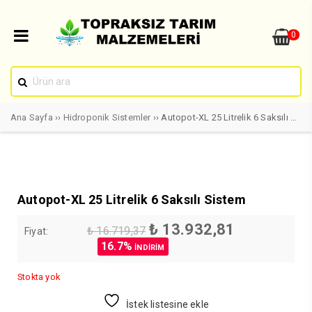
0
Ana Sayfa
››
Hidroponik Sistemler
›› Autopot-XL 25 Litrelik 6 Saksılı Sistem
Autopot-XL 25 Litrelik 6 Saksılı Sistem
Orijinal
Şu
₺
13.932,81
₺
16.719,37
Fiyat:
fiyat:
andaki
16.7%
İNDİRİM
₺ 16.719,37.
fiyat:
₺ 13.932,81
Stokta yok
İstek listesine ekle