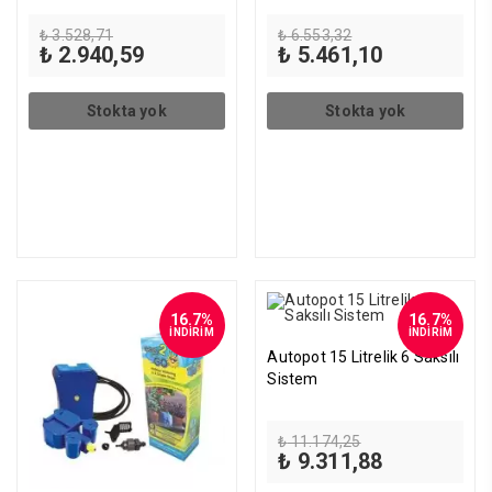
Orijinal
Orijinal
₺
3.528,71
₺
6.553,32
fiyat:
Şu
fiyat:
Şu
₺
2.940,59
₺
5.461,10
₺ 3.528,71.
andaki
₺ 6.553,32.
andaki
fiyat:
fiyat:
₺ 2.940,59.
₺ 5.461,10.
Stokta yok
Stokta yok
16.7%
16.7%
İNDİRİM
İNDİRİM
Autopot 15 Litrelik 6 Saksılı
Sistem
Orijinal
₺
11.174,25
fiyat:
Şu
₺
9.311,88
₺ 11.174,25.
andaki