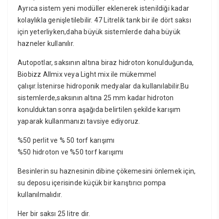
Ayrıca sistem yeni modüller eklenerek istenildiği kadar
kolaylıkla genişletilebilir. 47 Litrelik tank bir ile dört saksı
için yeterliyken,daha büyük sistemlerde daha büyük
hazneler kullanılır.
Autopotlar, saksının altına biraz hidroton konulduğunda,
Biobizz Allmix veya Light mix ile mükemmel
çalışır.İstenirse hidroponik medyalar da kullanılabilir.Bu
sistemlerde,saksının altına 25 mm kadar hidroton
konulduktan sonra aşağıda belirtilen şekilde karışım
yaparak kullanmanızı tavsiye ediyoruz.
%50 perlit ve % 50 torf karışımı
%50 hidroton ve %50 torf karışımı
Besinlerin su haznesinin dibine çökemesini önlemek için,
su deposu içerisinde küçük bir karıştırıcı pompa
kullanılmalıdır.
Her bir saksı 25 litre dir.