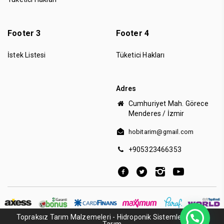
Footer 3
Footer 4
İstek Listesi
Tüketici Hakları
Adres
Cumhuriyet Mah. Görece
Menderes / İzmir
hobitarim@gmail.com
+905323466353
Topraksız Tarım Malzemeleri - Hidroponik Sistemler - Dikey
Tarım