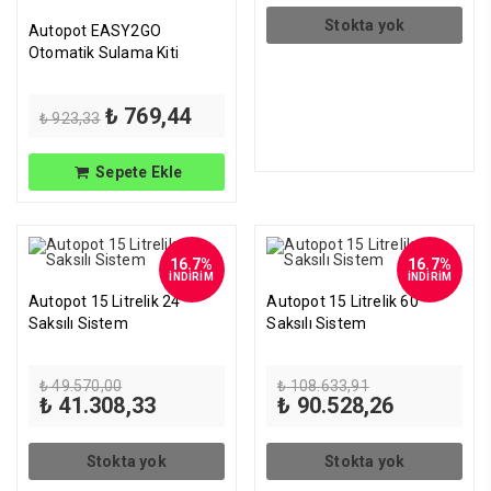
fiyat:
₺ 9.311,88.
Stokta yok
Autopot EASY2GO
Otomatik Sulama Kiti
Orijinal
Şu
₺
769,44
₺
923,33
fiyat:
andaki
₺ 923,33.
fiyat:
₺ 769,44.
Sepete Ekle
16.7%
16.7%
İNDİRİM
İNDİRİM
Autopot 15 Litrelik 24
Autopot 15 Litrelik 60
Saksılı Sistem
Saksılı Sistem
Orijinal
Orijinal
₺
49.570,00
₺
108.633,91
fiyat:
Şu
fiyat:
Şu
₺
41.308,33
₺
90.528,26
₺ 49.570,00.
andaki
₺ 108.633,91.
andaki
fiyat:
fiyat:
₺ 41.308,33.
₺ 90.528,2
Stokta yok
Stokta yok